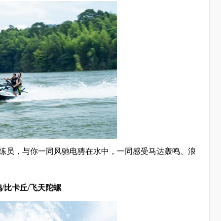
练员，与你一同风驰电骋在水中，一同感受马达轰鸣、浪
/比卡丘/飞天陀螺