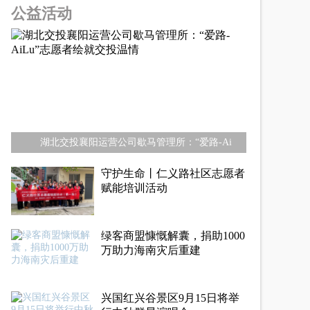
公益活动
湖北交投襄阳运营公司歇马管理所：“爱路-Ai
守护生命丨仁义路社区志愿者
赋能培训活动
绿客商盟慷慨解囊，捐助1000
万助力海南灾后重建
兴国红兴谷景区9月15日将举