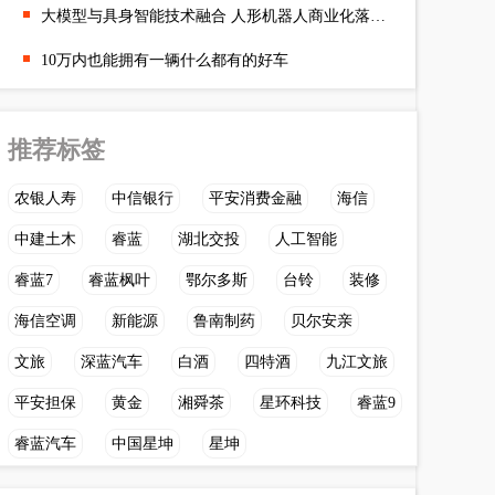
大模型与具身智能技术融合 人形机器人商业化落地可期
10万内也能拥有一辆什么都有的好车
推荐标签
农银人寿
中信银行
平安消费金融
海信
中建土木
睿蓝
湖北交投
人工智能
睿蓝7
睿蓝枫叶
鄂尔多斯
台铃
装修
海信空调
新能源
鲁南制药
贝尔安亲
文旅
深蓝汽车
白酒
四特酒
九江文旅
平安担保
黄金
湘舜茶
星环科技
睿蓝9
睿蓝汽车
中国星坤
星坤