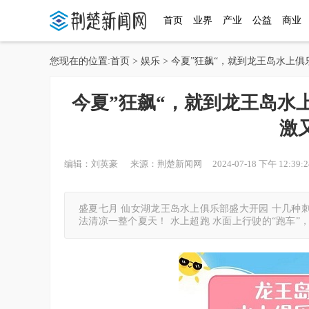
首页
业界
产业
公益
商业
您现在的位置:
首页
>
娱乐
> 今夏”狂飙“，就到龙王岛水上
今夏”狂飙“，就到龙王岛水
激
编辑：刘英豪 来源：荆楚新闻网 2024-07-18 下午 12:39:2
盛夏七月 仙女湖龙王岛水上俱乐部盛大开园 十几种刺
法清凉一整个夏天！ 水上超跑 水面上行驶的“跑车