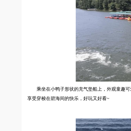
乘坐在小鸭子形状的充气垫船上，外观童趣可
享受穿梭在碧海间的快乐，好玩又好看~