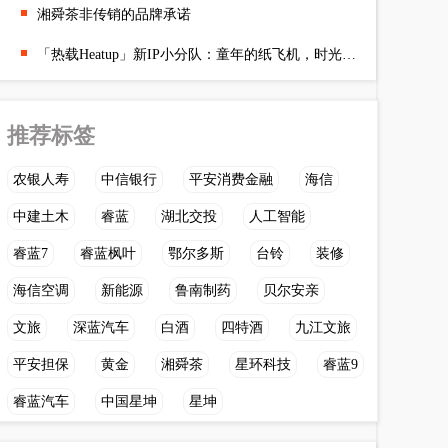
湘舜茶非传销的品牌承诺
「热载Heatup」新IP小分队：童年的纸飞机，时光中重聚
推荐标签
农银人寿
中信银行
平安消费金融
海信
中建土木
睿蓝
湖北交投
人工智能
睿蓝7
睿蓝枫叶
鄂尔多斯
台铃
装修
海信空调
新能源
鲁南制药
贝尔安亲
文旅
深蓝汽车
白酒
四特酒
九江文旅
平安担保
黄金
湘舜茶
星环科技
睿蓝9
睿蓝汽车
中国星坤
星坤