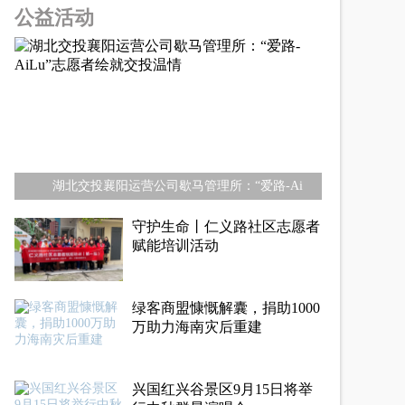
公益活动
湖北交投襄阳运营公司歇马管理所：“爱路-Ai
守护生命丨仁义路社区志愿者
赋能培训活动
绿客商盟慷慨解囊，捐助1000
万助力海南灾后重建
兴国红兴谷景区9月15日将举