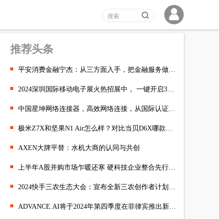
推荐头条
平安消费金融宁杰：从三方面入手，把金融服务做到“普”又“惠”
2024深圳国际移动电子展火热招展中， 一键开启3C市场掘金之路
中国星坤网络连接器，高效网络连接，从国际认证的弯插开始！
极米Z7X和坚果N1 Air怎么样？对比当贝D6X哪款更值得买？
AXEN大牌平替：水机大商的认同与共创
上半年A股并购市场乍暖还寒 硬科技企业整合先行一步
2024快手三农生态大会：宣布全新三农创作者计划，打造繁荣生长的
ADVANCE.AI将于2024年第四季度在菲律宾推出新征信局