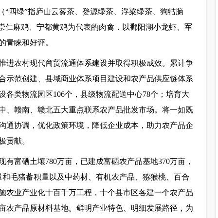
（“四绿”指庐山云雾茶、婺源绿茶、浮梁绿茶、狗牯脑
、崇仁麻鸡、宁都黄鸡为代表的肉禽，以鄱阳湖小龙虾、军
的青睐和好评。
推进农村现代商贸流通体系建设并取得积极成效。累计争
综合示范创建、县域商业体系项目建设和农产品供应链体系
设各类物流园区106个，县级物流配送中心78个；培育大
赣中、赣南、赣北五大重点联系农产品批发市场。将一如既
沟通协调，优化政策环境，降低企业成本，助力农产品企
极贡献。
有富硒土壤780万亩，已建成富硒农产品基地370万亩，
产量和毛猪蓄积量以及中药材、有机农产品、猕猴桃、百合
施农业产业化十百千万工程，十个县市区各建一个农产品
亩农产品原材料基地。鲜明产业特色、明细发展路径，为