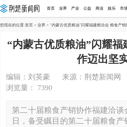
首页
业界
产业
公益
商业
娱乐
市
您现在的位置:
首页
>
业界
> “内蒙古优质粮油”闪耀福建粮洽会 粮食产
“内蒙古优质粮油”闪耀福
作迈出坚
编辑：刘英豪 来源：荆楚新闻网 2024-
浏览量： 7390
第二十届粮食产销协作福建洽谈会开
日，备受瞩目的第二十届粮食产