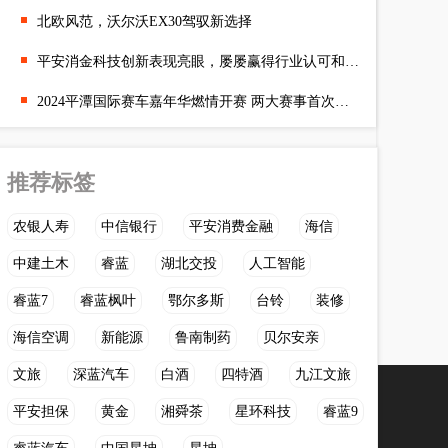
北欧风范，沃尔沃EX30驾驭新选择
平安消金科技创新表现亮眼，屡屡赢得行业认可和肯定
2024平潭国际赛车嘉年华燃情开赛 两大赛事首次亮相岚岛
推荐标签
农银人寿
中信银行
平安消费金融
海信
中建土木
睿蓝
湖北交投
人工智能
睿蓝7
睿蓝枫叶
鄂尔多斯
台铃
装修
海信空调
新能源
鲁南制药
贝尔安亲
文旅
深蓝汽车
白酒
四特酒
九江文旅
平安担保
黄金
湘舜茶
星环科技
睿蓝9