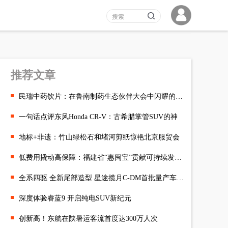
推荐文章
民瑞中药饮片：在鲁南制药生态伙伴大会中闪耀的光芒
一句话点评东风Honda CR-V：古希腊掌管SUV的神
地标+非遗：竹山绿松石和堵河剪纸惊艳北京服贸会
低费用撬动高保障：福建省“惠闽宝”贡献可持续发展样本
全系四驱 全新尾部造型 星途揽月C-DM首批量产车正式下线！
深度体验睿蓝9 开启纯电SUV新纪元
创新高！东航在陕暑运客流首度达300万人次