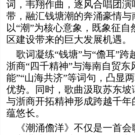
词，韦翔作曲，逐风合唱团演
带，融汇钱塘潮的奔涌豪情与
以“潮”为核心意象，既象征自
区建设带来的巨大发展机遇。
歌词凝练“钱塘”与“儋耳”
浙商“四千精神”与海南自贸东
能”“山海共济”等词句，凸显
优势。同时，歌曲汲取苏东坡
与浙商开拓精神形成跨越千年
蕴悠长。
《潮涌儋洋》不仅是一首会