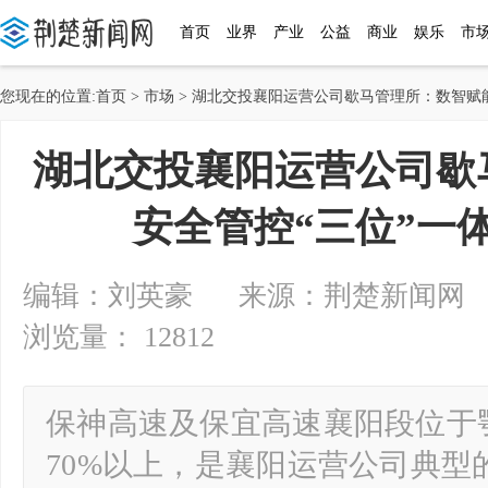
首页
业界
产业
公益
商业
娱乐
市
您现在的位置:
首页
>
市场
> 湖北交投襄阳运营公司歇马管理所：数智赋
湖北交投襄阳运营公司歇
安全管控“三位”一
编辑：刘英豪 来源：荆楚新闻网 2025-
浏览量： 12812
保神高速及保宜高速襄阳段位于
70%以上，是襄阳运营公司典型