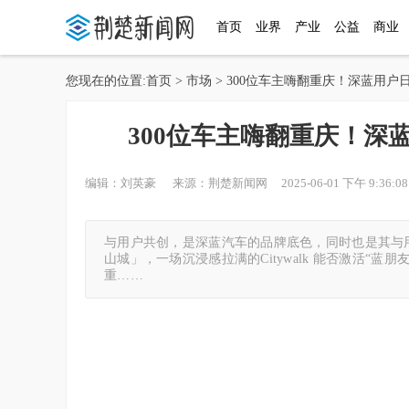
首页
业界
产业
公益
商业
您现在的位置:
首页
>
市场
> 300位车主嗨翻重庆！深蓝用户
300位车主嗨翻重庆！深
编辑：刘英豪 来源：荆楚新闻网 2025-06-01 下午 9:36:08
与用户共创，是深蓝汽车的品牌底色，同时也是其与
山城」，一场沉浸感拉满的Citywalk 能否激活“蓝朋友
重……