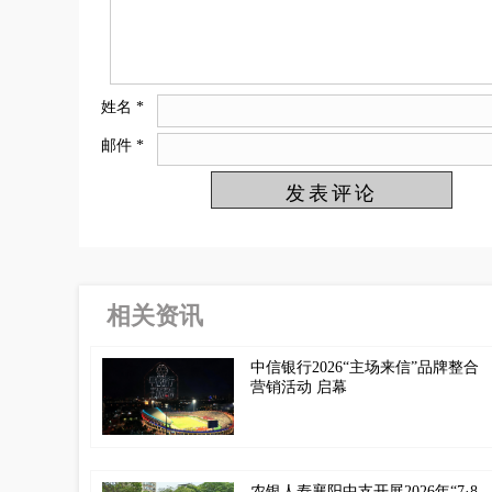
姓名
*
邮件
*
相关资讯
中信银行2026“主场来信”品牌整合
营销活动 启幕
农银人寿襄阳中支开展2026年“7·8