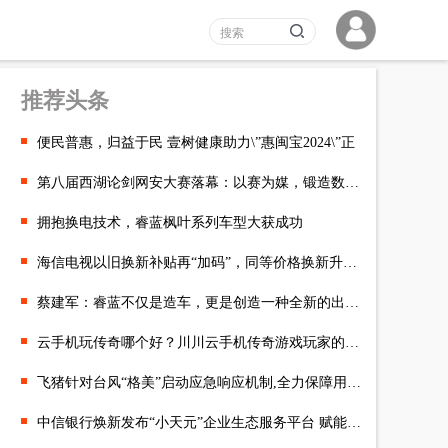
推荐头条
便民普惠，归益于民 壹树健康助力\”惠闽宝2024\”正
第八届西湖论剑网安大赛落幕：以赛为媒，锻造数字安全“新质人才”
拥抱换电技术，睿蓝枫叶系列车型大获成功
海信电视以旧换新补贴再“加码”，同等价格换新升级旗舰款
蔡建军：睿蓝不仅是造车，更是创造一种全新的出行体验
云手机玩传奇哪个好？川川云手机传奇游戏玩家的得力助手
飞猪针对台风“格美”启动应急响应机制,全力保障用户退改
中信银行焕新发布“小天元”企业生态服务平台 赋能中小企业数智化