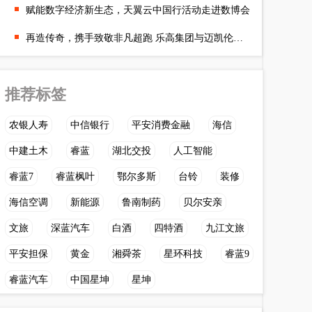
赋能数字经济新生态，天翼云中国行活动走进数博会
再造传奇，携手致敬非凡超跑 乐高集团与迈凯伦联袂推出乐高®机械
推荐标签
农银人寿
中信银行
平安消费金融
海信
中建土木
睿蓝
湖北交投
人工智能
睿蓝7
睿蓝枫叶
鄂尔多斯
台铃
装修
海信空调
新能源
鲁南制药
贝尔安亲
文旅
深蓝汽车
白酒
四特酒
九江文旅
平安担保
黄金
湘舜茶
星环科技
睿蓝9
睿蓝汽车
中国星坤
星坤