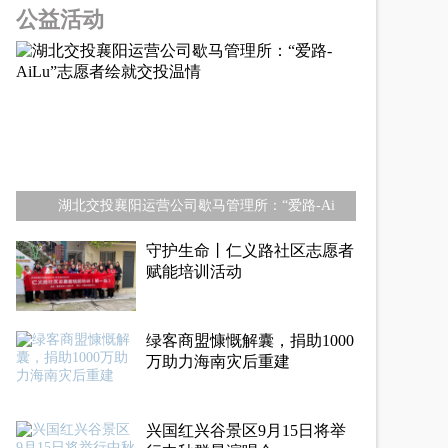
公益活动
湖北交投襄阳运营公司歇马管理所：“爱路-Ai
守护生命丨仁义路社区志愿者
赋能培训活动
绿客商盟慷慨解囊，捐助1000
万助力海南灾后重建
兴国红兴谷景区9月15日将举