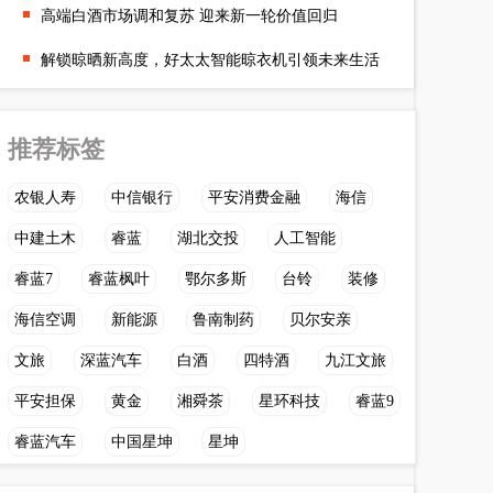
高端白酒市场调和复苏 迎来新一轮价值回归
解锁晾晒新高度，好太太智能晾衣机引领未来生活
推荐标签
农银人寿
中信银行
平安消费金融
海信
中建土木
睿蓝
湖北交投
人工智能
睿蓝7
睿蓝枫叶
鄂尔多斯
台铃
装修
海信空调
新能源
鲁南制药
贝尔安亲
文旅
深蓝汽车
白酒
四特酒
九江文旅
平安担保
黄金
湘舜茶
星环科技
睿蓝9
睿蓝汽车
中国星坤
星坤