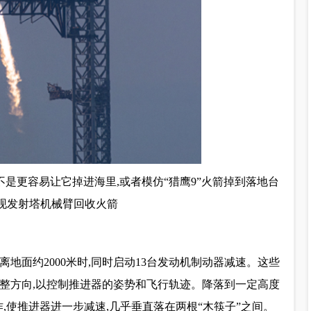
不是更容易让它掉进海里,或者模仿“猎鹰9”火箭掉到落地台
实现发射塔机械臂回收火箭
离地面约2000米时,同时启动13台发动机制动器减速。这些
调整方向,以控制推进器的姿势和飞行轨迹。降落到一定高度
,使推进器进一步减速,几乎垂直落在两根“木筷子”之间。