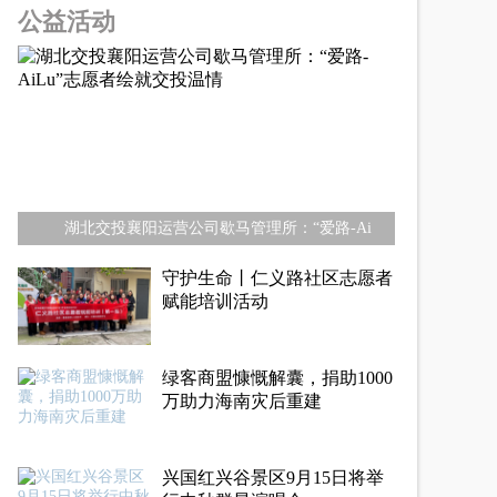
公益活动
湖北交投襄阳运营公司歇马管理所：“爱路-Ai
守护生命丨仁义路社区志愿者
赋能培训活动
绿客商盟慷慨解囊，捐助1000
万助力海南灾后重建
兴国红兴谷景区9月15日将举