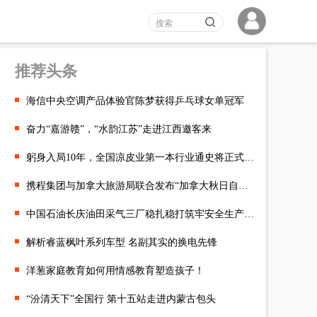
推荐头条
海信中央空调产品体验官陈梦获得乒乓球女单冠军
奋力“嘉游赣”，“水韵江苏”走进江西邀客来
躬身入局10年，全国凉皮业第一本行业通史将正式推出
携程集团与加拿大旅游局联合发布“加拿大秋日自驾榜单”，邀您共同
中国石油长庆油田采气三厂稳扎稳打筑牢安全生产防线
解析睿蓝枫叶系列车型 名副其实的换电先锋
洋葱家庭教育如何用情感教育塑造孩子！
“汾清天下”全国行 第十五站走进内蒙古包头