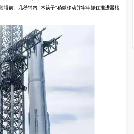
塔前。几秒钟内,“木筷子”稍微移动并牢牢抓住推进器格