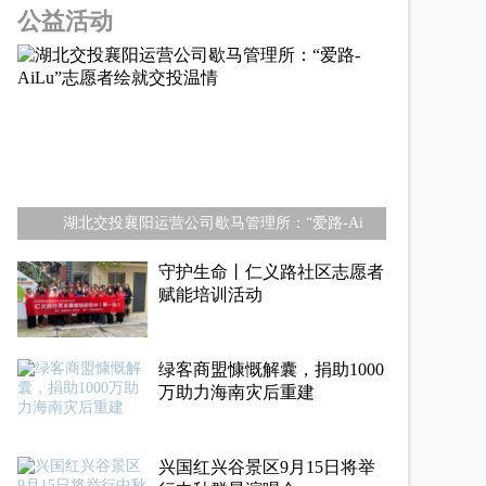
公益活动
湖北交投襄阳运营公司歇马管理所：“爱路-Ai
守护生命丨仁义路社区志愿者
赋能培训活动
绿客商盟慷慨解囊，捐助1000
万助力海南灾后重建
兴国红兴谷景区9月15日将举