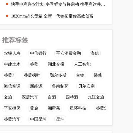
快手电商兴农计划·冬季鲜食节将启动 携手商达共迎冬补食品销售旺
1820mm超长货箱 全新一代铃拓带你高效创富
推荐标签
农银人寿
中信银行
平安消费金融
海信
中建土木
睿蓝
湖北交投
人工智能
睿蓝7
睿蓝枫叶
鄂尔多斯
台铃
装修
海信空调
新能源
鲁南制药
贝尔安亲
文旅
深蓝汽车
白酒
四特酒
九江文旅
平安担保
黄金
湘舜茶
星环科技
睿蓝9
睿蓝汽车
中国星坤
星坤