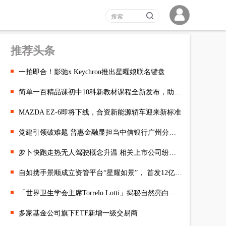
推荐头条
一拍即合！影驰x Keychron推出星曜娘联名键盘
简单一百精品课初中10科新教材课程全新发布，助力暑假自主学习
MAZDA EZ-6即将下线，合资新能源轿车迎来新标准
党建引领破难题 普惠金融显担当中信银行广州分行以“揭榜挂帅”激
萝卜快跑走热无人驾驶概念升温 相关上市公司纷纷回应
自如携手景顺成立资管平台“星耀如景”， 首发12亿保租房项目将落
「世界卫生学会主席Torrelo Lotti」揭秘自然亮白之道
多家基金公司旗下ETF新增一级交易商